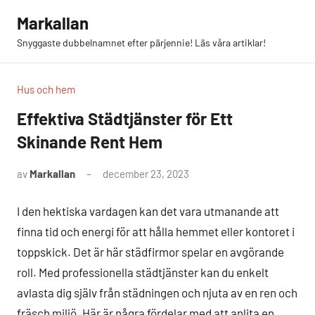
Hoppa
Markallan
till
Snyggaste dubbelnamnet efter pärjennie! Läs våra artiklar!
innehåll
Hus och hem
Effektiva Städtjänster för Ett
Skinande Rent Hem
av
Markallan
december 23, 2023
I den hektiska vardagen kan det vara utmanande att
finna tid och energi för att hålla hemmet eller kontoret i
toppskick. Det är här städfirmor spelar en avgörande
roll. Med professionella städtjänster kan du enkelt
avlasta dig själv från städningen och njuta av en ren och
fräsch miljö. Här är några fördelar med att anlita en