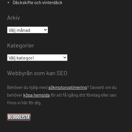
Däckskifte och vinterdäck
Arkiv
Arkiv
Kategorier
Kategorier
Webbyrån som kan SEO
Behöver du hjälp med
sökmotoroptimering
? Oavsett om du
behöver
köpa hemsida
för att få igång ditt företag eller seo
finns vi här för dig.