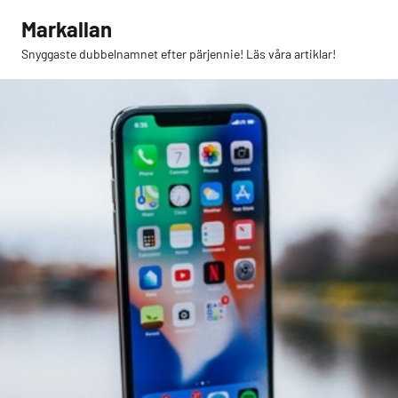
Hoppa
Markallan
till
Snyggaste dubbelnamnet efter pärjennie! Läs våra artiklar!
innehåll