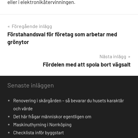
eller i elektronikåtervinningen.
Föregående inlägg
Förstahandsval för företag som arbetar med
Inläggsnavigering
grönytor
Nästa inlägg
Fördelen med att spola bort vägsalt
Senaste inläggen
Renovering i skärgården – så bevarar du husets karaktär
och värde
Det här frågar människor egentligen om
Maskinuthyrning i Norrköping
Checklista inför byggstart